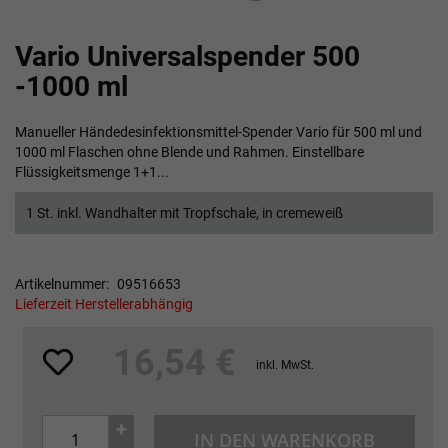
Zum
Vario Universalspender 500
Anfang
der
-1000 ml
Bildgalerie
springen
Manueller Händedesinfektionsmittel-Spender Vario für 500 ml und
1000 ml Flaschen ohne Blende und Rahmen. Einstellbare
Flüssigkeitsmenge 1+1...
1 St. inkl. Wandhalter mit Tropfschale, in cremeweiß
Artikelnummer
09516653
Lieferzeit Herstellerabhängig
16,54 €
inkl. MwSt.
+
IN DEN WARENKORB