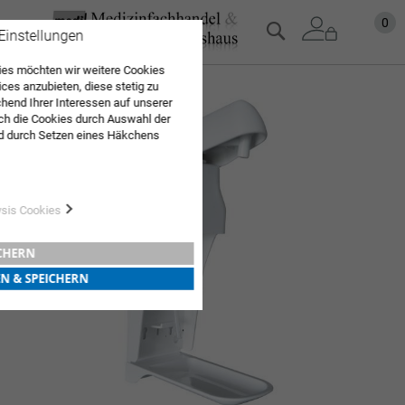
Zum
Mein
0
Suche
 Einstellungen
Inhalt
springen
es möchten wir weitere Cookies
ices anzubieten, diese stetig zu
Zum
end Ihrer Interessen auf unserer
Ende
ch die Cookies durch Auswahl der
der
d durch Setzen eines Häkchens
Bildgalerie
pielt werden. Mit "Speichern"
springen
Sie "alle erlauben & speichern"
ng aller Cookies ein. Weitere
r Bestätigung in unserer
ysis Cookies
ICHERN
EN & SPEICHERN