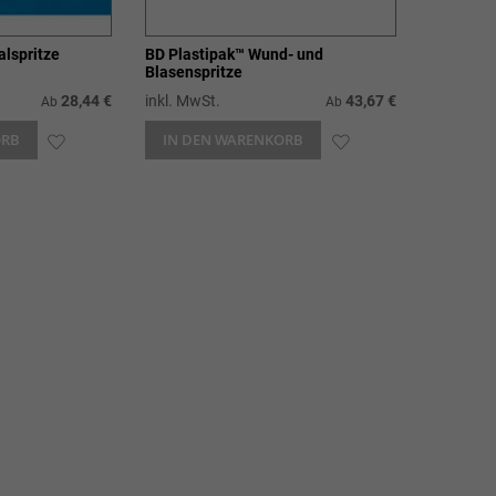
alspritze
BD Plastipak™ Wund- und
Blasenspritze
28,44 €
inkl. MwSt.
43,67 €
Ab
Ab
ORB
ZUR
IN DEN WARENKORB
ZUR
WUNSCHLISTE
WUNSCHLISTE
HINZUFÜGEN
HINZUFÜGEN