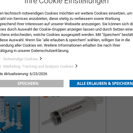
Ihre Cookie Einstellungen
n technisch notwendigen Cookies möchten wir weitere Cookies einsetzen, um 
zahl von Services anzubieten, diese stetig zu verbessern sowie Werbung
prechend Ihrer Interessen auf unserer Webseite anzuzeigen. Sie können sich d
ies durch Auswahl der Cookie-Gruppen anzeigen lassen und durch Setzen eine
hens entscheiden, welche Cookies ausgespielt werden. Mit "Speichern" bestät
diese Auswahl. Wenn Sie "alle erlauben & speichern" wählen, willigen Sie in die
icro-Fine™+ U-
Tuberkulinspritze BD Plastipak™ 1
Omnifix®
endung aller Cookies ein. Weitere Informationen erhalten Sie nach Ihrer
ml
Feindosie
ätigung in unserer Datenschutzerklärung.
36,46 €
inkl. MwSt.
11,84 €
inkl. MwS
Ab
Notwendige Cookies
ORB
ZUR
IN DEN WARENKORB
ZUR
IN DE
Marketing, Tracking und Analysis Cookies
te Aktualisierung: 6/23/2026
WUNSCHLISTE
WUNSCHLISTE
SPEICHERN
ALLE ERLAUBEN & SPEICHERN
HINZUFÜGEN
HINZUFÜGEN