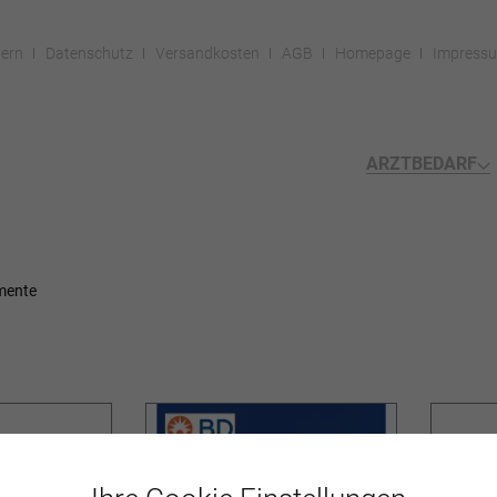
ern
Datenschutz
Versandkosten
AGB
Homepage
Impress
ARZTBEDARF
mente