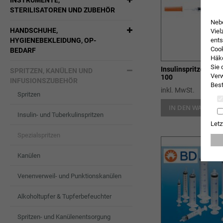
INSTRUMENTE,
STERILISATOREN UND ZUBEHÖR
Nebe
HANDSCHUHE,
Viel
HYGIENEBEKLEIDUNG, OP-
ents
Cook
BEDARF
Häkc
Sie 
Insulinspritze BD M
SPRITZEN, KANÜLEN UND
Verw
100
INFUSIONSZUBEHÖR
Best
inkl. MwSt.
Spritzen
IN DEN WARENK
Insulin- und Tuberkulinspritzen
Letz
Spezialspritzen
Kanülen
Venenverweil- und Punktionskanülen
Alkoholtupfer & Tupferbefeuchter
Spritzen- und Kanülenentsorgung