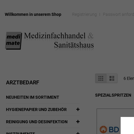
Willkommen in unserem Shop
Registrierung
Passwort anford
Zum
Inhalt
springen
Anzeigen
Liste
Liste
6
Ele
ARZTBEDARF
als
SPEZIALSPRITZEN
NEUHEITEN IM SORTIMENT
HYGIENEPAPIER UND ZUBEHÖR
REINIGUNG UND DESINFEKTION