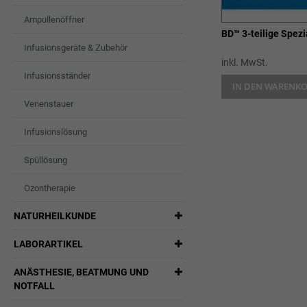
Ampullenöffner
BD™ 3-teilige Spezi
Infusionsgeräte & Zubehör
inkl. MwSt.
Infusionsständer
IN DEN WARENK
Venenstauer
Infusionslösung
Spüllösung
Ozontherapie
NATURHEILKUNDE
LABORARTIKEL
ANÄSTHESIE, BEATMUNG UND
NOTFALL