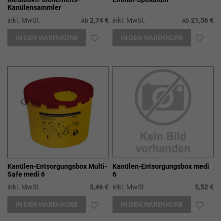
Kanülensammler
inkl. MwSt.
2,74 €
inkl. MwSt.
21,36 €
Ab
Ab
IN DEN WARENKORB
ZUR
IN DEN WARENKORB
ZUR
WUNSCHLISTE
WUN
HINZUFÜGEN
HIN
Kanülen-Entsorgungsbox Multi-
Kanülen-Entsorgungsbox medi
Safe medi 6
6
inkl. MwSt.
5,46 €
inkl. MwSt.
5,52 €
IN DEN WARENKORB
ZUR
IN DEN WARENKORB
ZUR