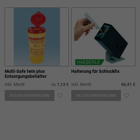
WUNSCHLISTE
WUN
HINZUFÜGEN
HIN
Multi-Safe twin plus
Halterung für Schluckfix
Entsorgungsbehälter
inkl. MwSt.
1,13 €
inkl. MwSt.
46,41 €
Ab
IN DEN WARENKORB
ZUR
IN DEN WARENKORB
ZUR
WUNSCHLISTE
WUN
HINZUFÜGEN
HIN