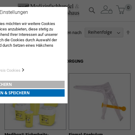
Zum
Mein
0
Suche
 Einstellungen
Inhalt
springen
es möchten wir weitere Cookies
ices anzubieten, diese stetig zu
Ab
Sortieren nach
end Ihrer Interessen auf unserer
so
ch die Cookies durch Auswahl der
ARZTBEDARF
d durch Setzen eines Häkchens
pielt werden. Mit "Speichern"
6
Elemente
Sie "alle erlauben & speichern"
SPRITZEN- UND KANÜLENENTSORGUNG
ng aller Cookies ein. Weitere
r Bestätigung in unserer
ysis Cookies
ICHERN
EN & SPEICHERN
Medibox® Sicherheits-
Einmal-Spekulum