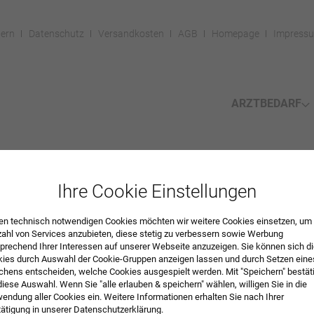
ern
Datenschutz
Versandkosten
AGB
Homepage
Impress
ARZTBEDARF
mente
Ihre Cookie Einstellungen
n technisch notwendigen Cookies möchten wir weitere Cookies einsetzen, um 
ANDSCHUHE
zahl von Services anzubieten, diese stetig zu verbessern sowie Werbung
prechend Ihrer Interessen auf unserer Webseite anzuzeigen. Sie können sich d
ies durch Auswahl der Cookie-Gruppen anzeigen lassen und durch Setzen eine
hens entscheiden, welche Cookies ausgespielt werden. Mit "Speichern" bestät
diese Auswahl. Wenn Sie "alle erlauben & speichern" wählen, willigen Sie in die
endung aller Cookies ein. Weitere Informationen erhalten Sie nach Ihrer
ätigung in unserer Datenschutzerklärung.