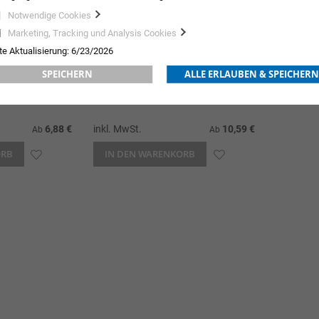
Notwendige Cookies
Marketing, Tracking und Analysis Cookies
te Aktualisierung: 6/23/2026
SPEICHERN
ALLE ERLAUBEN & SPEICHERN
uderfrei blau
MaiMed® grip PF, unsteril
6,88 €
inkl. MwSt.
10,59 €
Ab
Ab
ORB
ZUR
IN DEN WARENKORB
ZUR
WUNSCHLISTE
WUNSCHLISTE
HINZUFÜGEN
HINZUFÜGEN