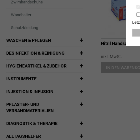
Zwirnhandschuhe
Wandhalter
Letz
Schutzkleidung
WASCHEN & PFLEGEN
Nitril Handschuhe p
DESINFEKTION & REINIGUNG
inkl. MwSt.
HYGIENEARTIKEL & ZUBEHÖR
IN DEN WARENK
INSTRUMENTE
INJEKTION & INFUSION
PFLASTER- UND
VERBANDMATERIALIEN
DIAGNOSTIK & THERAPIE
ALLTAGSHELFER