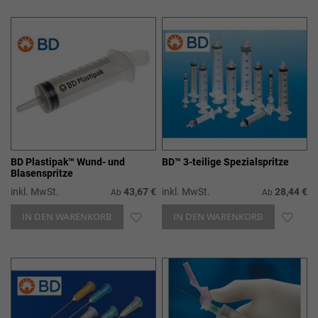
WUNSCHLISTE
WUN
HINZUFÜGEN
HIN
BD Plastipak™ Wund- und
BD™ 3-teilige Spezialspritze
Blasenspritze
inkl. MwSt.
43,67 €
inkl. MwSt.
28,44 €
Ab
Ab
IN DEN WARENKORB
ZUR
IN DEN WARENKORB
ZUR
WUNSCHLISTE
WUN
HINZUFÜGEN
HIN