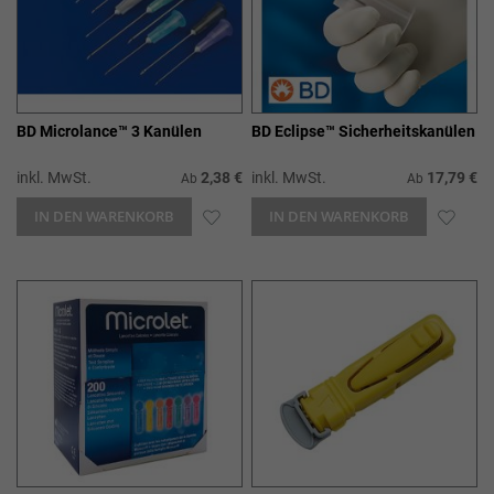
BD Microlance™ 3 Kanülen
BD Eclipse™ Sicherheitskanülen
inkl. MwSt.
2,38 €
inkl. MwSt.
17,79 €
Ab
Ab
IN DEN WARENKORB
ZUR
IN DEN WARENKORB
ZUR
WUNSCHLISTE
WUN
HINZUFÜGEN
HIN