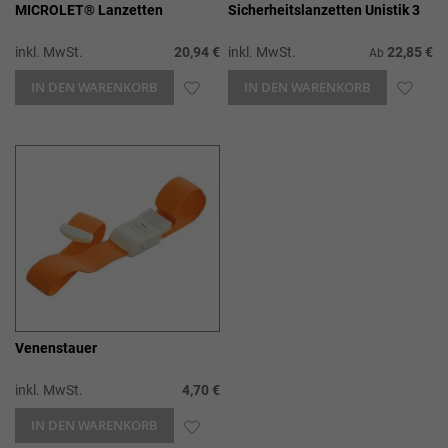
MICROLET® Lanzetten
Sicherheitslanzetten Unistik 3
inkl. MwSt.
20,94 €
inkl. MwSt.
22,85 €
Ab
IN DEN WARENKORB
ZUR
IN DEN WARENKORB
ZUR
WUNSCHLISTE
WUN
HINZUFÜGEN
HIN
Venenstauer
inkl. MwSt.
4,70 €
IN DEN WARENKORB
ZUR