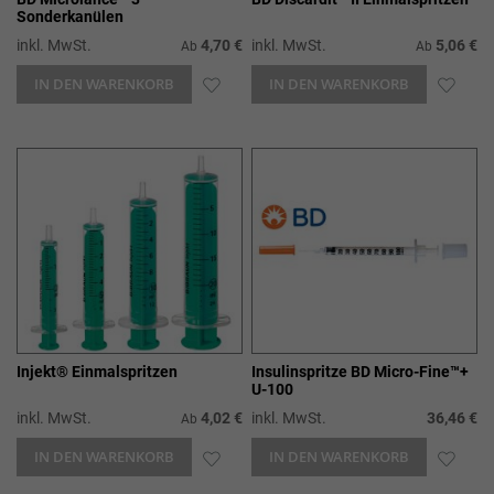
Sonderkanülen
inkl. MwSt.
4,70 €
inkl. MwSt.
5,06 €
Ab
Ab
IN DEN WARENKORB
ZUR
IN DEN WARENKORB
ZUR
WUNSCHLISTE
WUN
HINZUFÜGEN
HIN
Injekt® Einmalspritzen
Insulinspritze BD Micro-Fine™+
U-100
inkl. MwSt.
4,02 €
inkl. MwSt.
36,46 €
Ab
IN DEN WARENKORB
ZUR
IN DEN WARENKORB
ZUR