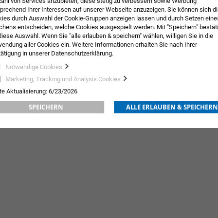
zahl von Services anzubieten, diese stetig zu verbessern sowie Werbung
prechend Ihrer Interessen auf unserer Webseite anzuzeigen. Sie können sich d
ies durch Auswahl der Cookie-Gruppen anzeigen lassen und durch Setzen eine
hens entscheiden, welche Cookies ausgespielt werden. Mit "Speichern" bestät
diese Auswahl. Wenn Sie "alle erlauben & speichern" wählen, willigen Sie in die
endung aller Cookies ein. Weitere Informationen erhalten Sie nach Ihrer
ätigung in unserer Datenschutzerklärung.
Notwendige Cookies
ng Fingertip
Katheterstopfen
Marketing, Tracking und Analysis Cookies
33,32 €
inkl. MwSt.
21,18 €
te Aktualisierung: 6/23/2026
ORB
ZUR
IN DEN WARENKORB
ZUR
SPEICHERN
ALLE ERLAUBEN & SPEICHERN
WUNSCHLISTE
WUNSCHLISTE
HINZUFÜGEN
HINZUFÜGEN