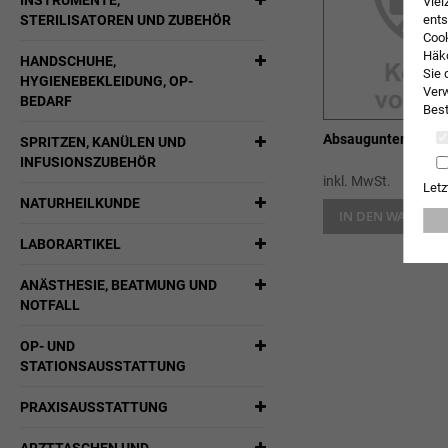
INSTRUMENTE,
Viel
ents
STERILISATOREN UND ZUBEHÖR
Cook
Häkc
HANDSCHUHE,
Sie 
HYGIENEBEKLEIDUNG, OP-
Verw
BEDARF
Best
Absaugunterbrechu
SPRITZEN, KANÜLEN UND
INFUSIONSZUBEHÖR
inkl. MwSt.
Letz
NATURHEILKUNDE
IN DEN WARENK
LABORARTIKEL
ANÄSTHESIE, BEATMUNG UND
NOTFALL
OP- UND
STATIONSAUSSTATTUNG
PRAXISAUSSTATTUNG