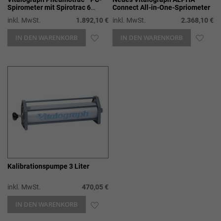
Spirometer mit Spirotrac 6
Connect All-in-One-Spriometer
Software
inkl. MwSt.
1.892,10 €
inkl. MwSt.
2.368,10 €
IN DEN WARENKORB
ZUR
IN DEN WARENKORB
ZUR
WUNSCHLISTE
WUN
HINZUFÜGEN
HIN
Kalibrationspumpe 3 Liter
inkl. MwSt.
470,05 €
IN DEN WARENKORB
ZUR