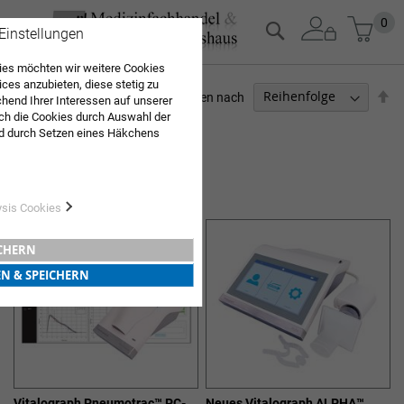
Zum
Mein
0
Suche
 Einstellungen
Inhalt
springen
es möchten wir weitere Cookies
ices anzubieten, diese stetig zu
Ab
Sortieren nach
end Ihrer Interessen auf unserer
so
ch die Cookies durch Auswahl der
ARZTBEDARF
d durch Setzen eines Häkchens
pielt werden. Mit "Speichern"
3
Elemente
Sie "alle erlauben & speichern"
ng aller Cookies ein. Weitere
LUNGENFUNKTIONSGERÄTE
r Bestätigung in unserer
ysis Cookies
ICHERN
EN & SPEICHERN
Vitalograph Pneumotrac™ PC-
Neues Vitalograph ALPHA™