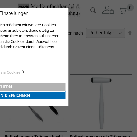
Zum
Mein
0
Suche
 Einstellungen
Inhalt
springen
es möchten wir weitere Cookies
ices anzubieten, diese stetig zu
Ab
Sortieren nach
end Ihrer Interessen auf unserer
so
ch die Cookies durch Auswahl der
ARZTBEDARF
d durch Setzen eines Häkchens
pielt werden. Mit "Speichern"
8
Elemente
Sie "alle erlauben & speichern"
REFLEXHAMMER
ng aller Cookies ein. Weitere
r Bestätigung in unserer
ysis Cookies
ICHERN
EN & SPEICHERN
Reflexhammer Trömner leicht
Reflexhammer nach Trömmner,