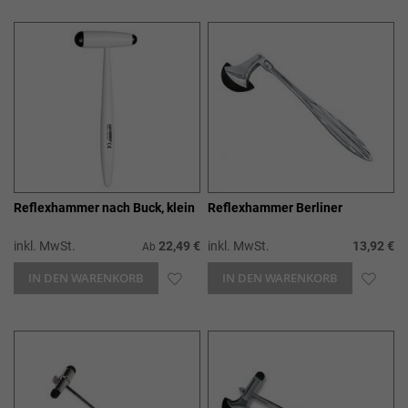
WUNSCHLISTE
WUN
HINZUFÜGEN
HIN
Reflexhammer nach Buck, klein
Reflexhammer Berliner
inkl. MwSt.
22,49 €
inkl. MwSt.
13,92 €
Ab
IN DEN WARENKORB
ZUR
IN DEN WARENKORB
ZUR
WUNSCHLISTE
WUN
HINZUFÜGEN
HIN