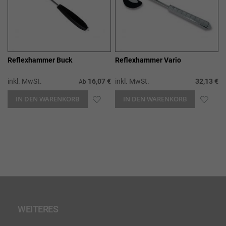
Reflexhammer Buck
Reflexhammer Vario
inkl. MwSt.
16,07 €
inkl. MwSt.
32,13 €
Ab
IN DEN WARENKORB
ZUR
IN DEN WARENKORB
ZUR
WUNSCHLISTE
WUN
HINZUFÜGEN
HIN
WEITERES