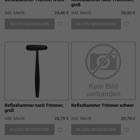
groß
inkl. MwSt.
24,40 €
inkl. MwSt.
36,53 €
IN DEN WARENKORB
ZUR
IN DEN WARENKORB
ZUR
WUNSCHLISTE
WUN
HINZUFÜGEN
HIN
Reflexhammer nach Trömner,
Reflexhammer Trömner schwer
groß
inkl. MwSt.
26,78 €
inkl. MwSt.
26,78 €
IN DEN WARENKORB
ZUR
IN DEN WARENKORB
ZUR