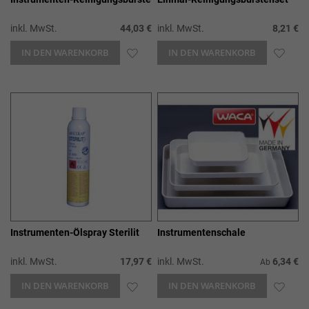
inkl. MwSt.
44,03 €
inkl. MwSt.
8,21 €
IN DEN WARENKORB
ZUR
IN DEN WARENKORB
ZUR
WUNSCHLISTE
WUN
HINZUFÜGEN
HIN
Instrumenten-Ölspray Sterilit
Instrumentenschale
inkl. MwSt.
17,97 €
inkl. MwSt.
6,34 €
Ab
IN DEN WARENKORB
ZUR
IN DEN WARENKORB
ZUR