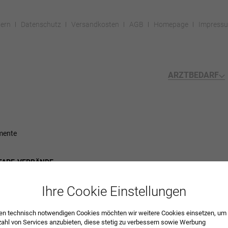
ern
Datenschutz
Versandkosten
AGB
Homepage
Impress
ARZTBEDARF
mente
TAPE-VERBÄNDE
Ihre Cookie Einstellungen
n technisch notwendigen Cookies möchten wir weitere Cookies einsetzen, um 
zahl von Services anzubieten, diese stetig zu verbessern sowie Werbung