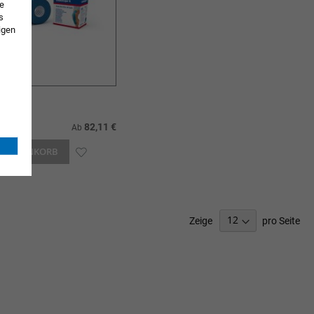
ie
s
igen
pe® K
t.
82,11 €
Ab
N WARENKORB
ZUR
WUNSCHLISTE
HINZUFÜGEN
Zeige
pro Seite