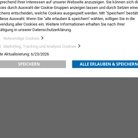
prechend Ihrer Interessen auf unserer Webseite anzuzeigen. Sie können sich d
ies durch Auswahl der Cookie-Gruppen anzeigen lassen und durch Setzen eine
hens entscheiden, welche Cookies ausgespielt werden. Mit "Speichern" bestät
diese Auswahl. Wenn Sie "alle erlauben & speichern" wählen, willigen Sie in die
endung aller Cookies ein. Weitere Informationen erhalten Sie nach Ihrer
ätigung in unserer Datenschutzerklärung.
Notwendige Cookies
SL Star-Tape® Cross-Patch
Leukota
Marketing, Tracking und Analysis Cookies
te Aktualisierung: 6/23/2026
7,02 €
inkl. MwSt.
12,85 €
inkl. MwS
Ab
SPEICHERN
ALLE ERLAUBEN & SPEICHERN
ORB
ZUR
IN DEN WARENKORB
ZUR
IN DE
WUNSCHLISTE
WUNSCHLISTE
HINZUFÜGEN
HINZUFÜGEN