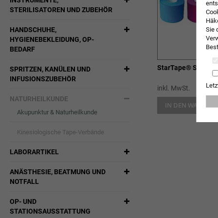
INSTRUMENTE,
ents
STERILISATOREN UND ZUBEHÖR
Cook
Häkc
HANDSCHUHE,
Sie 
Verw
HYGIENEBEKLEIDUNG, OP-
Best
BEDARF
StarTape® SL Tape
SPRITZEN, KANÜLEN UND
INFUSIONSZUBEHÖR
Letz
inkl. MwSt.
NATURHEILKUNDE
IN DEN WARENK
Akupunktur & Naturheilkunde
Kinesiologische Tape-Verbände
LABORARTIKEL
ANÄSTHESIE, BEATMUNG UND
NOTFALL
OP- UND
STATIONSAUSSTATTUNG