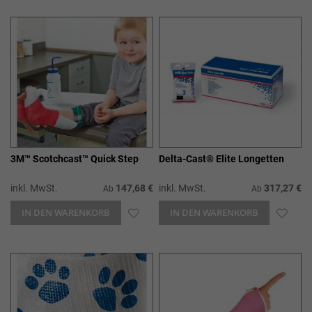
WUNSCHLISTE
WUN
HINZUFÜGEN
HIN
3M™ Scotchcast™ Quick Step
Delta-Cast® Elite Longetten
inkl. MwSt.
147,68 €
inkl. MwSt.
317,27 €
Ab
Ab
IN DEN WARENKORB
ZUR
IN DEN WARENKORB
ZUR
WUNSCHLISTE
WUN
HINZUFÜGEN
HIN