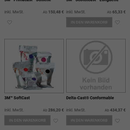
inkl. MwSt.
150,48 €
inkl. MwSt.
65,33 €
Ab
Ab
ZUR
IN DEN WARENKORB
ZUR
WUNSCHLISTE
WUN
HINZUFÜGEN
HIN
3M™ SoftCast
Delta-Cast® Conformable
inkl. MwSt.
286,20 €
inkl. MwSt.
434,37 €
Ab
Ab
IN DEN WARENKORB
ZUR
IN DEN WARENKORB
ZUR