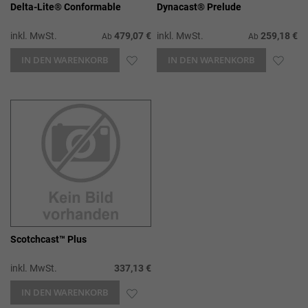
Delta-Lite® Conformable
Dynacast® Prelude
inkl. MwSt.
479,07 €
inkl. MwSt.
259,18 €
Ab
Ab
IN DEN WARENKORB
ZUR
IN DEN WARENKORB
ZUR
WUNSCHLISTE
WUN
HINZUFÜGEN
HIN
Scotchcast™ Plus
inkl. MwSt.
337,13 €
IN DEN WARENKORB
ZUR