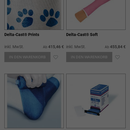
Delta-Cast® Prints
Delta-Cast® Soft
inkl. MwSt.
415,46 €
inkl. MwSt.
455,84 €
Ab
Ab
IN DEN WARENKORB
ZUR
IN DEN WARENKORB
ZUR
WUNSCHLISTE
WUN
HINZUFÜGEN
HIN