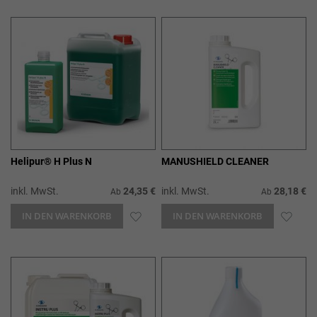
WUNSCHLISTE
WUN
HINZUFÜGEN
HIN
Helipur® H Plus N
MANUSHIELD CLEANER
inkl. MwSt.
24,35 €
inkl. MwSt.
28,18 €
Ab
Ab
IN DEN WARENKORB
ZUR
IN DEN WARENKORB
ZUR
WUNSCHLISTE
WUN
HINZUFÜGEN
HIN