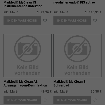
MaiMed® MyClean IN
neodisher endo® DIS active
Instrumentendesinfektion
inkl. MwSt.
21,36 €
inkl. MwSt.
110,91 €
Ab
Ab
IN DEN WARENKORB
ZUR
IN DEN WARENKORB
ZUR
WUNSCHLISTE
WUN
HINZUFÜGEN
HIN
MaiMed® My Clean AS
MaiMed® My Clean B
Absauganlagen-Desinfektion
Bohrerbad
inkl. MwSt.
49,92 €
inkl. MwSt.
35,58 €
IN DEN WARENKORB
ZUR
IN DEN WARENKORB
ZUR