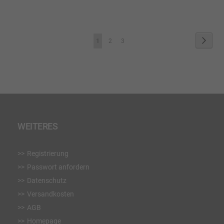
WUNSCHLISTE
WUN
HINZUFÜGEN
HIN
Seite
Seite
Weite
Sie
Seite
Seite
1
2
3
lesen
gerade
die
Seite
WEITERES
Registrierung
Passwort anfordern
Datenschutz
Versandkosten
AGB
Homepage