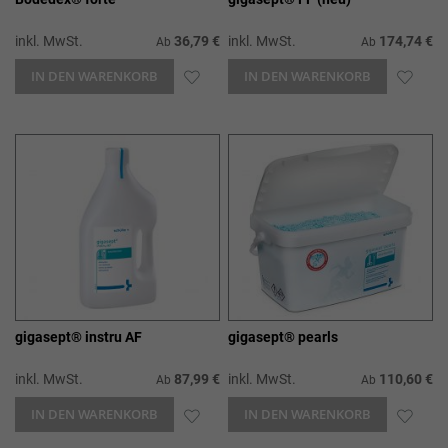
inkl. MwSt.
36,79 €
inkl. MwSt.
174,74 €
Ab
Ab
IN DEN WARENKORB
ZUR
IN DEN WARENKORB
ZUR
WUNSCHLISTE
WUN
HINZUFÜGEN
HIN
gigasept® instru AF
gigasept® pearls
inkl. MwSt.
87,99 €
inkl. MwSt.
110,60 €
Ab
Ab
IN DEN WARENKORB
ZUR
IN DEN WARENKORB
ZUR