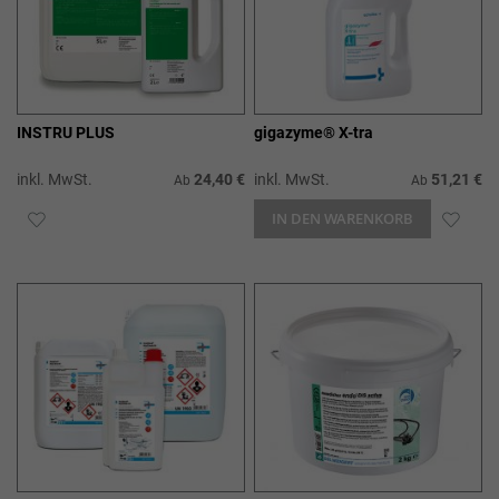
INSTRU PLUS
gigazyme® X-tra
inkl. MwSt.
24,40 €
inkl. MwSt.
51,21 €
Ab
Ab
ZUR
IN DEN WARENKORB
ZUR
WUNSCHLISTE
WUN
HINZUFÜGEN
HIN