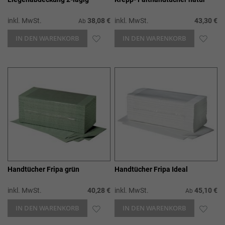
inkl. MwSt.
38,08 €
inkl. MwSt.
43,30 €
Ab
IN DEN WARENKORB
ZUR
IN DEN WARENKORB
ZUR
WUNSCHLISTE
WUN
HINZUFÜGEN
HIN
Handtücher Fripa grün
Handtücher Fripa Ideal
inkl. MwSt.
40,28 €
inkl. MwSt.
45,10 €
Ab
IN DEN WARENKORB
ZUR
IN DEN WARENKORB
ZUR