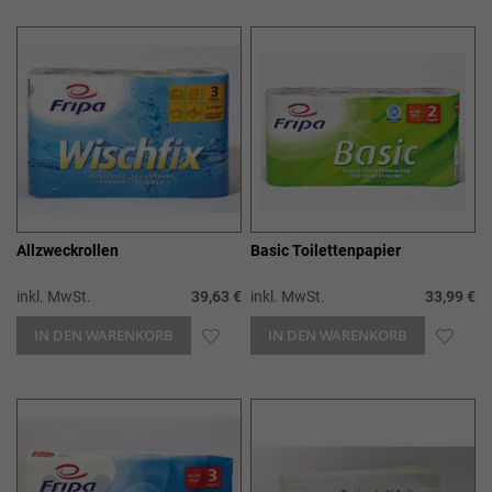
WUNSCHLISTE
WUN
HINZUFÜGEN
HIN
Allzweckrollen
Basic Toilettenpapier
inkl. MwSt.
39,63 €
inkl. MwSt.
33,99 €
IN DEN WARENKORB
ZUR
IN DEN WARENKORB
ZUR
WUNSCHLISTE
WUN
HINZUFÜGEN
HIN