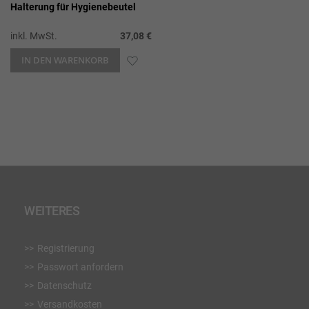
Halterung für Hygienebeutel
inkl. MwSt.
37,08 €
IN DEN WARENKORB
ZUR
WUNSCHLISTE
HINZUFÜGEN
WEITERES
Registrierung
Passwort anfordern
Datenschutz
Versandkosten