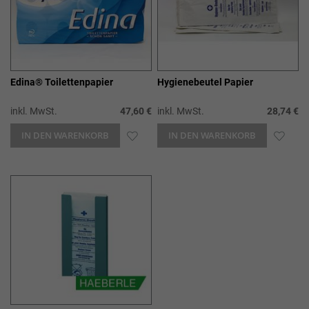
Edina® Toilettenpapier
Hygienebeutel Papier
inkl. MwSt.
47,60 €
inkl. MwSt.
28,74 €
IN DEN WARENKORB
ZUR
IN DEN WARENKORB
ZUR
WUNSCHLISTE
WUN
HINZUFÜGEN
HIN